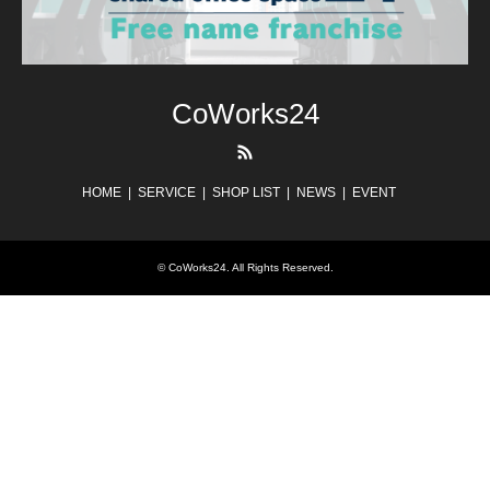
CoWorks24
RSS
HOME
SERVICE
SHOP LIST
NEWS
EVENT
©
CoWorks24
. All Rights Reserved.